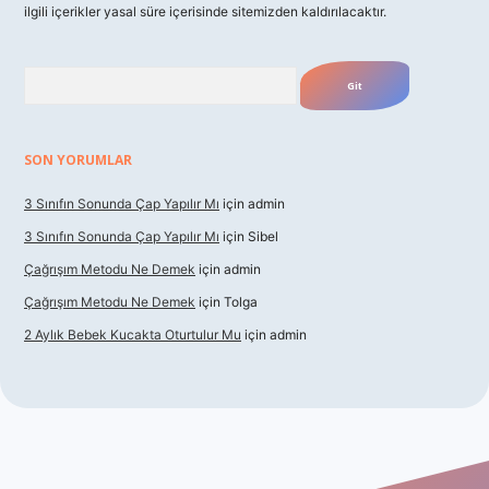
ilgili içerikler yasal süre içerisinde sitemizden kaldırılacaktır.
Arama
SON YORUMLAR
3 Sınıfın Sonunda Çap Yapılır Mı
için
admin
3 Sınıfın Sonunda Çap Yapılır Mı
için
Sibel
Çağrışım Metodu Ne Demek
için
admin
Çağrışım Metodu Ne Demek
için
Tolga
2 Aylık Bebek Kucakta Oturtulur Mu
için
admin
iriş