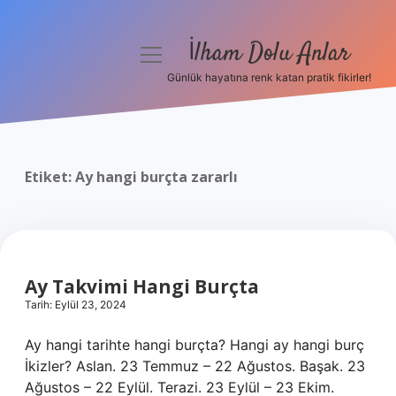
İlham Dolu Anlar
menüyü
aç
Günlük hayatına renk katan pratik fikirler!
Anasayfa
Gizlilik Politikası
Etiket:
Ay hangi burçta zararlı
Yasal Uyarı
Hakkımızda
Ay Takvimi Hangi Burçta
Tarih: Eylül 23, 2024
Ay hangi tarihte hangi burçta? Hangi ay hangi burç
İkizler? Aslan. 23 Temmuz – 22 Ağustos. Başak. 23
Ağustos – 22 Eylül. Terazi. 23 Eylül – 23 Ekim.