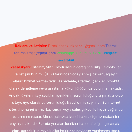
iş
Reklam ve İletişim:
E-mail:
backlinkpaneli@gmail.com
Teams:
forumhizmeti@gmail.com
Whatsapp: 0262 606 0 726
Telegram:
@karabul
Yasal Uyarı:
Sitemiz, 5651 Sayılı Kanun gereğince Bilgi Teknolojileri
ve İletişim Kurumu (BTK) tarafından onaylanmış bir Yer Sağlayıcı
olarak hizmet vermektedir. Bu nedenle, sitedeki içerikleri proaktif
olarak denetleme veya araştırma yükümlülüğümüz bulunmamaktadır.
Ancak, üyelerimiz yazdıkları içeriklerin sorumluluğunu taşımakta olup,
siteye üye olarak bu sorumluluğu kabul etmiş sayılırlar. Bu internet
sitesi, herhangi bir marka, kurum veya şahıs şirketi ile hiçbir bağlantısı
bulunmamaktadır. Sitede yalnızca kendi hazırladığımız makaleler
paylaşılmaktadır. Burada yer alan içerikler haber niteliği taşımamakta
olup, gerçek kurum ve kişiler hakkında paylaşım yapılmamaktadır.