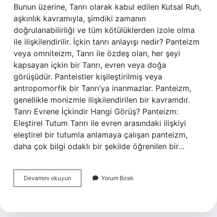
Bunun üzerine, Tanrı olarak kabul edilen Kutsal Ruh,
aşkınlık kavramıyla, şimdiki zamanın
doğrulanabilirliği ve tüm kötülüklerden izole olma
ile ilişkilendirilir. İçkin tanrı anlayışı nedir? Panteizm
veya omniteizm, Tanrı ile özdeş olan, her şeyi
kapsayan içkin bir Tanrı, evren veya doğa
görüşüdür. Panteistler kişileştirilmiş veya
antropomorfik bir Tanrı’ya inanmazlar. Panteizm,
genellikle monizmle ilişkilendirilen bir kavramdır.
Tanrı Evrene İçkindir Hangi Görüş? Panteizm:
Eleştirel Tutum Tanrı ile evren arasındaki ilişkiyi
eleştirel bir tutumla anlamaya çalışan panteizm,
daha çok bilgi odaklı bir şekilde öğrenilen bir…
Tanrı
Devamını okuyun
Yorum Bırak
Aşkın
Mıdır
Içkin
Midir