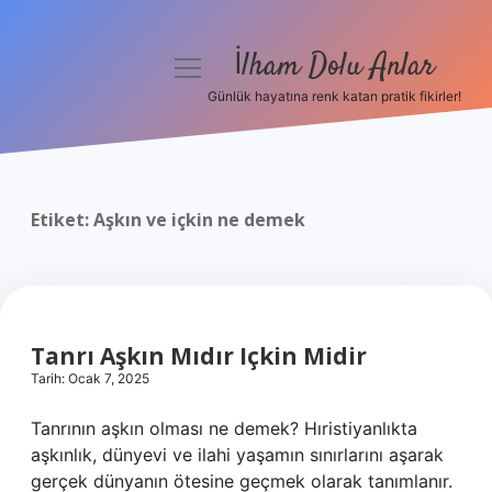
İlham Dolu Anlar
menüyü
aç
Günlük hayatına renk katan pratik fikirler!
Anasayfa
Gizlilik Politikası
Etiket:
Aşkın ve içkin ne demek
Yasal Uyarı
Hakkımızda
Tanrı Aşkın Mıdır Içkin Midir
Tarih: Ocak 7, 2025
Tanrının aşkın olması ne demek? Hıristiyanlıkta
aşkınlık, dünyevi ve ilahi yaşamın sınırlarını aşarak
gerçek dünyanın ötesine geçmek olarak tanımlanır.