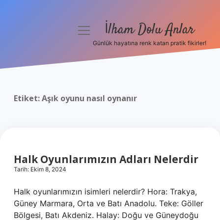
İlham Dolu Anlar
menüyü
aç
Günlük hayatına renk katan pratik fikirler!
Anasayfa
Gizlilik Politikası
Etiket:
Aşık oyunu nasıl oynanır
Yasal Uyarı
Hakkımızda
Halk Oyunlarımızın Adları Nelerdir
Tarih: Ekim 8, 2024
Halk oyunlarımızın isimleri nelerdir? Hora: Trakya,
Güney Marmara, Orta ve Batı Anadolu. Teke: Göller
Bölgesi, Batı Akdeniz. Halay: Doğu ve Güneydoğu