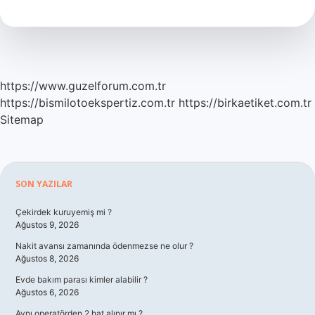
Iyi
Havuç
Nerede
Yetişir
https://www.guzelforum.com.tr
https://bismilotoekspertiz.com.tr
https://birkaetiket.com.tr
Sitemap
Sidebar
SON YAZILAR
Çekirdek kuruyemiş mi ?
Ağustos 9, 2026
Nakit avansı zamanında ödenmezse ne olur ?
Ağustos 8, 2026
Evde bakım parası kimler alabilir ?
Ağustos 6, 2026
Aynı operatörden 2 hat alınır mı ?