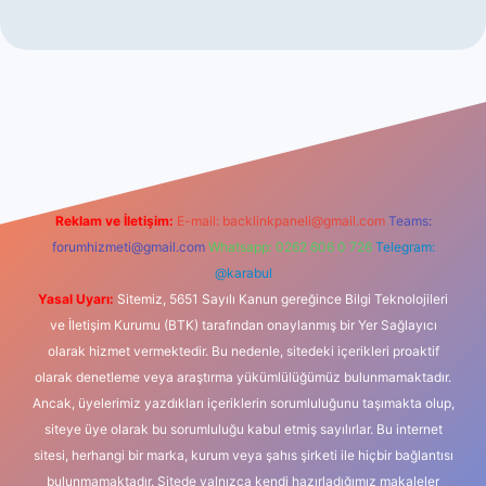
iş
Reklam ve İletişim:
E-mail:
backlinkpaneli@gmail.com
Teams:
forumhizmeti@gmail.com
Whatsapp: 0262 606 0 726
Telegram:
@karabul
Yasal Uyarı:
Sitemiz, 5651 Sayılı Kanun gereğince Bilgi Teknolojileri
ve İletişim Kurumu (BTK) tarafından onaylanmış bir Yer Sağlayıcı
olarak hizmet vermektedir. Bu nedenle, sitedeki içerikleri proaktif
olarak denetleme veya araştırma yükümlülüğümüz bulunmamaktadır.
Ancak, üyelerimiz yazdıkları içeriklerin sorumluluğunu taşımakta olup,
siteye üye olarak bu sorumluluğu kabul etmiş sayılırlar. Bu internet
sitesi, herhangi bir marka, kurum veya şahıs şirketi ile hiçbir bağlantısı
bulunmamaktadır. Sitede yalnızca kendi hazırladığımız makaleler