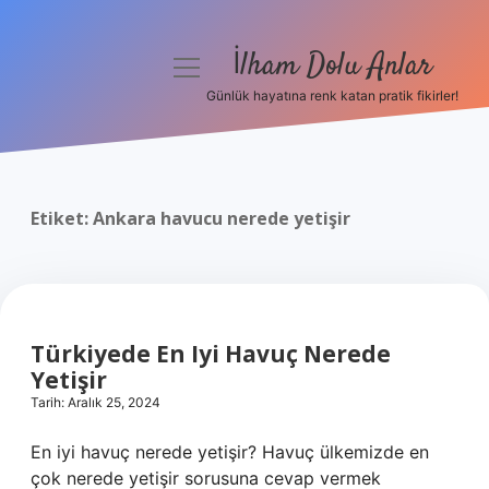
İlham Dolu Anlar
menüyü
aç
Günlük hayatına renk katan pratik fikirler!
Anasayfa
Gizlilik Politikası
Etiket:
Ankara havucu nerede yetişir
Yasal Uyarı
Hakkımızda
Türkiyede En Iyi Havuç Nerede
Yetişir
Tarih: Aralık 25, 2024
En iyi havuç nerede yetişir? Havuç ülkemizde en
çok nerede yetişir sorusuna cevap vermek