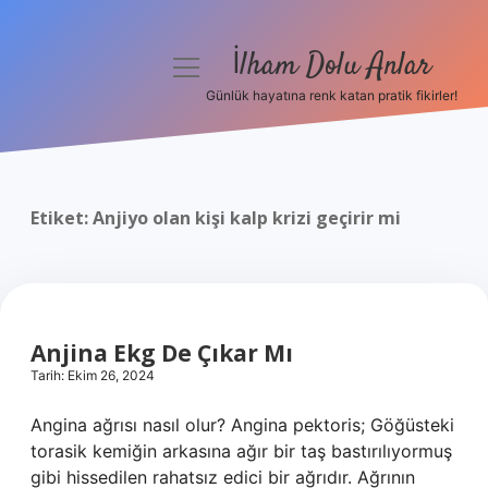
İlham Dolu Anlar
menüyü
aç
Günlük hayatına renk katan pratik fikirler!
Anasayfa
Gizlilik Politikası
Etiket:
Anjiyo olan kişi kalp krizi geçirir mi
Yasal Uyarı
Hakkımızda
Anjina Ekg De Çıkar Mı
Tarih: Ekim 26, 2024
Angina ağrısı nasıl olur? Angina pektoris; Göğüsteki
torasik kemiğin arkasına ağır bir taş bastırılıyormuş
gibi hissedilen rahatsız edici bir ağrıdır. Ağrının