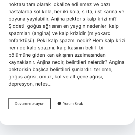
noktası tam olarak lokalize edilemez ve bazı
hastalarda sol kola, her iki kola, sırta, üst karına ve
boyuna yayılabilir. Anjina pektoris kalp krizi mi?
Şiddetli göğüs ağrısının en yaygın nedenleri kalp
spazmları (angina) ve kalp krizidir (miyokard
enfarktüsü). Peki kalp spazmı nedir? Hem kalp krizi
hem de kalp spazmı, kalp kasının belirli bir
bölümüne giden kan akışının azalmasından
kaynaklanır. Anjina nedir, belirtileri nelerdir? Angina
pektorisin başlıca belirtileri şunlardır: terleme,
göğüs ağrısı, omuz, kol ve alt çene ağrısı,
depresyon, nefes…
Anjina
Devamını okuyun
Yorum Bırak
Ekg
De
Çıkar
Mı