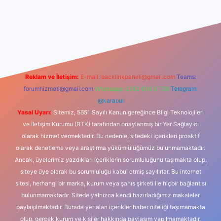
iş
Reklam ve İletişim:
E-mail:
backlinkpaneli@gmail.com
Teams:
forumhizmeti@gmail.com
Whatsapp: 0262 606 0 726
Telegram:
@karabul
Yasal Uyarı:
Sitemiz, 5651 Sayılı Kanun gereğince Bilgi Teknolojileri
ve İletişim Kurumu (BTK) tarafından onaylanmış bir Yer Sağlayıcı
olarak hizmet vermektedir. Bu nedenle, sitedeki içerikleri proaktif
olarak denetleme veya araştırma yükümlülüğümüz bulunmamaktadır.
Ancak, üyelerimiz yazdıkları içeriklerin sorumluluğunu taşımakta olup,
siteye üye olarak bu sorumluluğu kabul etmiş sayılırlar. Bu internet
sitesi, herhangi bir marka, kurum veya şahıs şirketi ile hiçbir bağlantısı
bulunmamaktadır. Sitede yalnızca kendi hazırladığımız makaleler
paylaşılmaktadır. Burada yer alan içerikler haber niteliği taşımamakta
olup, gerçek kurum ve kişiler hakkında paylaşım yapılmamaktadır.