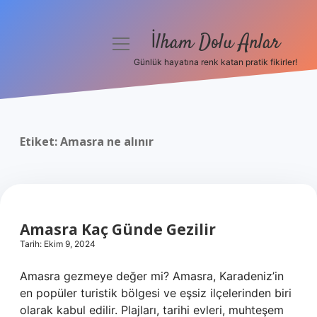
İlham Dolu Anlar
menüyü
aç
Günlük hayatına renk katan pratik fikirler!
Anasayfa
Gizlilik Politikası
Etiket:
Amasra ne alınır
Yasal Uyarı
Hakkımızda
Amasra Kaç Günde Gezilir
Tarih: Ekim 9, 2024
Amasra gezmeye değer mi? Amasra, Karadeniz’in
en popüler turistik bölgesi ve eşsiz ilçelerinden biri
olarak kabul edilir. Plajları, tarihi evleri, muhteşem