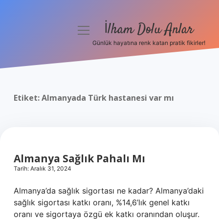
İlham Dolu Anlar
menüyü
aç
Günlük hayatına renk katan pratik fikirler!
Anasayfa
Gizlilik Politikası
Etiket:
Almanyada Türk hastanesi var mı
Yasal Uyarı
Hakkımızda
Almanya Sağlık Pahalı Mı
Tarih: Aralık 31, 2024
Almanya’da sağlık sigortası ne kadar? Almanya’daki
sağlık sigortası katkı oranı, %14,6’lık genel katkı
oranı ve sigortaya özgü ek katkı oranından oluşur.