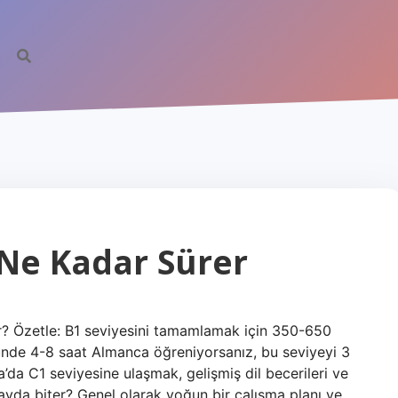
Ne Kadar Sürer
r? Özetle: B1 seviyesini tamamlamak için 350-650
Günde 4-8 saat Almanca öğreniyorsanız, bu seviyeyi 3
’da C1 seviyesine ulaşmak, gelişmiş dil becerileri ve
 ayda biter? Genel olarak yoğun bir çalışma planı ve