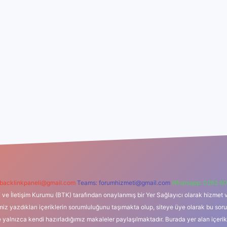
backlinkpaneli@gmail.com
Teams:
forumhizmeti@gmail.com
Whatsapp: 0262 60
i ve İletişim Kurumu (BTK) tarafından onaylanmış bir Yer Sağlayıcı olarak hizmet v
azdıkları içeriklerin sorumluluğunu taşımakta olup, siteye üye olarak bu sorumlul
e yalnızca kendi hazırladığımız makaleler paylaşılmaktadır. Burada yer alan içeri