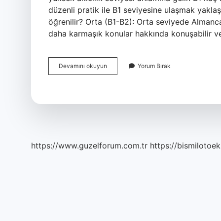
düzenli pratik ile B1 seviyesine ulaşmak yaklaş
öğrenilir? Orta (B1-B2): Orta seviyede Almanca
daha karmaşık konular hakkında konuşabilir ve 
0
Devamını okuyun
Yorum Bırak
Dan
B1
Almanca
Ne
Kadar
Sürer
https://www.guzelforum.com.tr
https://bismilotoek