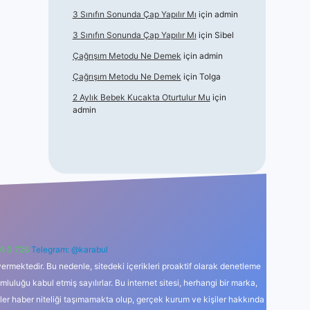
3 Sınıfın Sonunda Çap Yapılır Mı
için
admin
3 Sınıfın Sonunda Çap Yapılır Mı
için
Sibel
Çağrışım Metodu Ne Demek
için
admin
Çağrışım Metodu Ne Demek
için
Tolga
2 Aylık Bebek Kucakta Oturtulur Mu
için
admin
6 0 726
Telegram: @karabul
ermektedir. Bu nedenle, sitedeki içerikleri proaktif olarak denetleme
uğu kabul etmiş sayılırlar. Bu internet sitesi, herhangi bir marka,
kler haber niteliği taşımamakta olup, gerçek kurum ve kişiler hakkında