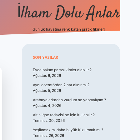
İlham Dolu Anlar
Günlük hayatına renk katan pratik fikirler!
hiltonbet giriş
Sidebar
SON YAZILAR
Evde bakım parası kimler alabilir ?
Ağustos 6, 2026
Aynı operatörden 2 hat alınır mı ?
Ağustos 5, 2026
Arabaya arkadan vurdum ne yapmalıyım ?
Ağustos 4, 2026
Altın iğne tedavisi ne için kullanılır ?
Temmuz 30, 2026
Yeşilırmak mı daha büyük Kızılırmak mı ?
Temmuz 26, 2026