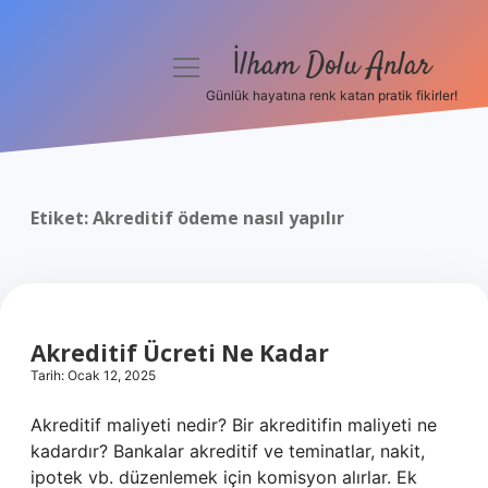
İlham Dolu Anlar
menüyü
aç
Günlük hayatına renk katan pratik fikirler!
Anasayfa
Gizlilik Politikası
Etiket:
Akreditif ödeme nasıl yapılır
Yasal Uyarı
Hakkımızda
Akreditif Ücreti Ne Kadar
Tarih: Ocak 12, 2025
Akreditif maliyeti nedir? Bir akreditifin maliyeti ne
kadardır? Bankalar akreditif ve teminatlar, nakit,
ipotek vb. düzenlemek için komisyon alırlar. Ek