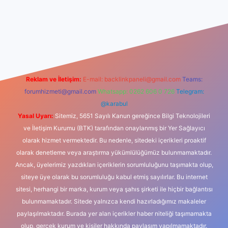
iş
Reklam ve İletişim:
E-mail:
backlinkpaneli@gmail.com
Teams:
forumhizmeti@gmail.com
Whatsapp: 0262 606 0 726
Telegram:
@karabul
Yasal Uyarı:
Sitemiz, 5651 Sayılı Kanun gereğince Bilgi Teknolojileri
ve İletişim Kurumu (BTK) tarafından onaylanmış bir Yer Sağlayıcı
olarak hizmet vermektedir. Bu nedenle, sitedeki içerikleri proaktif
olarak denetleme veya araştırma yükümlülüğümüz bulunmamaktadır.
Ancak, üyelerimiz yazdıkları içeriklerin sorumluluğunu taşımakta olup,
siteye üye olarak bu sorumluluğu kabul etmiş sayılırlar. Bu internet
sitesi, herhangi bir marka, kurum veya şahıs şirketi ile hiçbir bağlantısı
bulunmamaktadır. Sitede yalnızca kendi hazırladığımız makaleler
paylaşılmaktadır. Burada yer alan içerikler haber niteliği taşımamakta
olup, gerçek kurum ve kişiler hakkında paylaşım yapılmamaktadır.