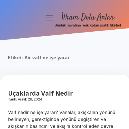
İlham Dolu Anlar
menüyü
aç
Günlük hayatına renk katan pratik fikirler!
Anasayfa
Gizlilik Politikası
Etiket:
Air valf ne işe yarar
Yasal Uyarı
Hakkımızda
Uçaklarda Valf Nedir
Tarih: Aralık 26, 2024
Valf nedir ne işe yarar? Vanalar, akışkanın yönünü
belirleyen, gerektiğinde yönünü değiştiren ve
akışkanın basıncını ve akışını kontrol eden devre