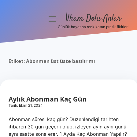
İlham Dolu Anlar
menüyü
aç
Günlük hayatına renk katan pratik fikirler!
Anasayfa
Gizlilik Politikası
Etiket:
Abonman üst üste basılır mı
Yasal Uyarı
Hakkımızda
Aylık Abonman Kaç Gün
Tarih: Ekim 21, 2024
Abonman süresi kaç gün? Düzenlendiği tarihten
itibaren 30 gün geçerli olup, izleyen ayın aynı günü
aynı saatte sona erer. 1 Ayda Kaç Abonman Yapılır?