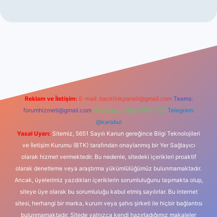
iş
Reklam ve İletişim:
E-mail:
backlinkpaneli@gmail.com
Teams:
forumhizmeti@gmail.com
Whatsapp: 0262 606 0 726
Telegram:
@karabul
Yasal Uyarı:
Sitemiz, 5651 Sayılı Kanun gereğince Bilgi Teknolojileri
ve İletişim Kurumu (BTK) tarafından onaylanmış bir Yer Sağlayıcı
olarak hizmet vermektedir. Bu nedenle, sitedeki içerikleri proaktif
olarak denetleme veya araştırma yükümlülüğümüz bulunmamaktadır.
Ancak, üyelerimiz yazdıkları içeriklerin sorumluluğunu taşımakta olup,
siteye üye olarak bu sorumluluğu kabul etmiş sayılırlar. Bu internet
sitesi, herhangi bir marka, kurum veya şahıs şirketi ile hiçbir bağlantısı
bulunmamaktadır. Sitede yalnızca kendi hazırladığımız makaleler