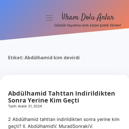
İlham Dolu Anlar
menüyü
aç
Günlük hayatına renk katan pratik fikirler!
Anasayfa
Gizlilik Politikası
Etiket:
Abdülhamid kim devirdi
Yasal Uyarı
Hakkımızda
Abdülhamid Tahttan Indirildikten
Sonra Yerine Kim Geçti
Tarih: Aralık 31, 2024
2 Abdülhamid tahttan indirildikten sonra yerine kim
geçti? II. AbdülhamidV. MuradSonrakiV.