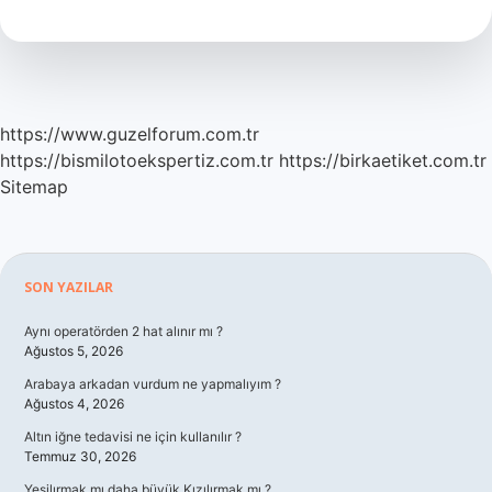
Indirildikten
Sonra
Yerine
Kim
Geçti
https://www.guzelforum.com.tr
https://bismilotoekspertiz.com.tr
https://birkaetiket.com.tr
Sitemap
Sidebar
SON YAZILAR
Aynı operatörden 2 hat alınır mı ?
Ağustos 5, 2026
Arabaya arkadan vurdum ne yapmalıyım ?
Ağustos 4, 2026
Altın iğne tedavisi ne için kullanılır ?
Temmuz 30, 2026
Yeşilırmak mı daha büyük Kızılırmak mı ?