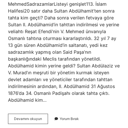
MehmedSadrazamlarListeyi genişlet113. İslam
Halifesi20 satır daha Sultan Abdülhamit’ten sonra
tahta kim geçti? Daha sonra verilen fetvaya göre
Sultan II. Abdülhamid’in tahttan indirilmesi ve yerine
veliahtı Reşat Efendi’nin V. Mehmed ünvanıyla
Osmanlı tahtına oturması kararlaştırıldı. 32 yıl 7 ay
13 gün süren Abdülhamid’in saltanatı, yedi kez
sadrazamlık yapmış olan Said Paşa’nın
başkanlığındaki Meclis tarafından yönetildi.
Abdülhamid kimin yerine geldi? Sultan Abdülaziz ve
V. Murad’ın meşruti bir yönetim kurmak isteyen
devlet adamları ve yöneticiler tarafından tahttan
indirilmesinin ardından, II. Abdülhamid 31 Ağustos
1876’da 34. Osmanlı Padişahı olarak tahta çıktı.
Abdülhamid kim…
Abdülhamid
Devamını okuyun
Yorum Bırak
Tahttan