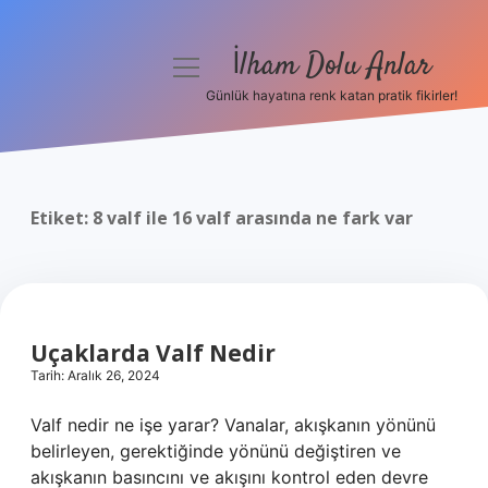
İlham Dolu Anlar
menüyü
aç
Günlük hayatına renk katan pratik fikirler!
Anasayfa
Gizlilik Politikası
Etiket:
8 valf ile 16 valf arasında ne fark var
Yasal Uyarı
Hakkımızda
Uçaklarda Valf Nedir
Tarih: Aralık 26, 2024
Valf nedir ne işe yarar? Vanalar, akışkanın yönünü
belirleyen, gerektiğinde yönünü değiştiren ve
akışkanın basıncını ve akışını kontrol eden devre