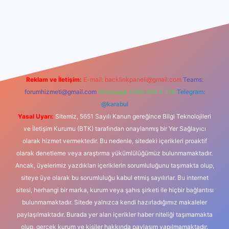
iş
Reklam ve İletişim:
E-mail:
backlinkpaneli@gmail.com
Teams:
forumhizmeti@gmail.com
Whatsapp: 0262 606 0 726
Telegram:
@karabul
Yasal Uyarı:
Sitemiz, 5651 Sayılı Kanun gereğince Bilgi Teknolojileri
ve İletişim Kurumu (BTK) tarafından onaylanmış bir Yer Sağlayıcı
olarak hizmet vermektedir. Bu nedenle, sitedeki içerikleri proaktif
olarak denetleme veya araştırma yükümlülüğümüz bulunmamaktadır.
Ancak, üyelerimiz yazdıkları içeriklerin sorumluluğunu taşımakta olup,
siteye üye olarak bu sorumluluğu kabul etmiş sayılırlar. Bu internet
sitesi, herhangi bir marka, kurum veya şahıs şirketi ile hiçbir bağlantısı
bulunmamaktadır. Sitede yalnızca kendi hazırladığımız makaleler
paylaşılmaktadır. Burada yer alan içerikler haber niteliği taşımamakta
olup, gerçek kurum ve kişiler hakkında paylaşım yapılmamaktadır.