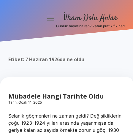
İlham Dolu Anlar
menüyü
aç
Günlük hayatına renk katan pratik fikirler!
Anasayfa
Gizlilik Politikası
Etiket:
7 Haziran 1926da ne oldu
Yasal Uyarı
Hakkımızda
Mübadele Hangi Tarihte Oldu
Tarih: Ocak 11, 2025
Selanik göçmenleri ne zaman geldi? Değişikliklerin
çoğu 1923-1924 yılları arasında yaşanmışsa da,
geriye kalan az sayıda örnekte zorunlu göç, 1930