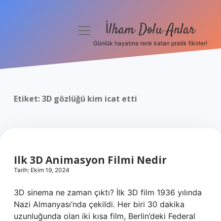
İlham Dolu Anlar
menüyü
aç
Günlük hayatına renk katan pratik fikirler!
Anasayfa
Gizlilik Politikası
Etiket:
3D gözlüğü kim icat etti
Yasal Uyarı
Hakkımızda
Ilk 3D Animasyon Filmi Nedir
Tarih: Ekim 19, 2024
3D sinema ne zaman çıktı? İlk 3D film 1936 yılında
Nazi Almanyası’nda çekildi. Her biri 30 dakika
uzunluğunda olan iki kısa film, Berlin’deki Federal