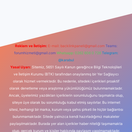
iş
Reklam ve İletişim:
E-mail:
backlinkpaneli@gmail.com
Teams:
forumhizmeti@gmail.com
Whatsapp: 0262 606 0 726
Telegram:
@karabul
Yasal Uyarı:
Sitemiz, 5651 Sayılı Kanun gereğince Bilgi Teknolojileri
ve İletişim Kurumu (BTK) tarafından onaylanmış bir Yer Sağlayıcı
olarak hizmet vermektedir. Bu nedenle, sitedeki içerikleri proaktif
olarak denetleme veya araştırma yükümlülüğümüz bulunmamaktadır.
Ancak, üyelerimiz yazdıkları içeriklerin sorumluluğunu taşımakta olup,
siteye üye olarak bu sorumluluğu kabul etmiş sayılırlar. Bu internet
sitesi, herhangi bir marka, kurum veya şahıs şirketi ile hiçbir bağlantısı
bulunmamaktadır. Sitede yalnızca kendi hazırladığımız makaleler
paylaşılmaktadır. Burada yer alan içerikler haber niteliği taşımamakta
olup, gerçek kurum ve kişiler hakkında paylaşım yapılmamaktadır.