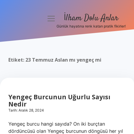
İlham Dolu Anlar
menüyü
aç
Günlük hayatına renk katan pratik fikirler!
Anasayfa
Gizlilik Politikası
Etiket:
23 Temmuz Aslan mı yengeç mi
Yasal Uyarı
Hakkımızda
Yengeç Burcunun Uğurlu Sayısı
Nedir
Tarih: Aralık 28, 2024
Yengeç burcu hangi sayıda? On iki burçtan
dördüncüsü olan Yengeç burcunun döngüsü her yıl