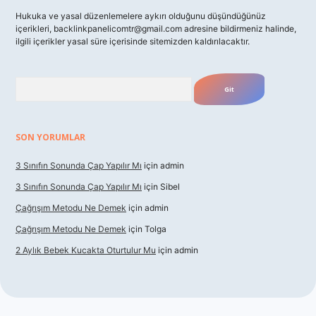
Hukuka ve yasal düzenlemelere aykırı olduğunu düşündüğünüz
içerikleri,
backlinkpanelicomtr@gmail.com
adresine bildirmeniz halinde,
ilgili içerikler yasal süre içerisinde sitemizden kaldırılacaktır.
Arama
SON YORUMLAR
3 Sınıfın Sonunda Çap Yapılır Mı
için
admin
3 Sınıfın Sonunda Çap Yapılır Mı
için
Sibel
Çağrışım Metodu Ne Demek
için
admin
Çağrışım Metodu Ne Demek
için
Tolga
2 Aylık Bebek Kucakta Oturtulur Mu
için
admin