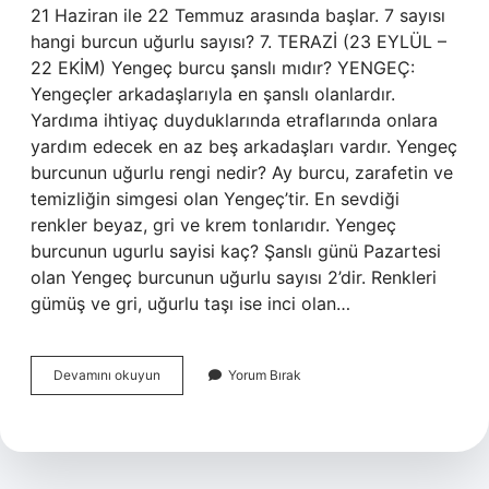
21 Haziran ile 22 Temmuz arasında başlar. 7 sayısı
hangi burcun uğurlu sayısı? 7. TERAZİ (23 EYLÜL –
22 EKİM) Yengeç burcu şanslı mıdır? YENGEÇ:
Yengeçler arkadaşlarıyla en şanslı olanlardır.
Yardıma ihtiyaç duyduklarında etraflarında onlara
yardım edecek en az beş arkadaşları vardır. Yengeç
burcunun uğurlu rengi nedir? Ay burcu, zarafetin ve
temizliğin simgesi olan Yengeç’tir. En sevdiği
renkler beyaz, gri ve krem ​​tonlarıdır. Yengeç
burcunun ugurlu sayisi kaç? Şanslı günü Pazartesi
olan Yengeç burcunun uğurlu sayısı 2’dir. Renkleri
gümüş ve gri, uğurlu taşı ise inci olan…
Yengeç
Devamını okuyun
Yorum Bırak
Burcunun
Uğurlu
Sayısı
Nedir