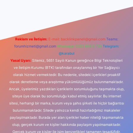
iş
Reklam ve İletişim:
E-mail:
backlinkpaneli@gmail.com
Teams:
forumhizmeti@gmail.com
Whatsapp: 0262 606 0 726
Telegram:
@karabul
Yasal Uyarı:
Sitemiz, 5651 Sayılı Kanun gereğince Bilgi Teknolojileri
ve İletişim Kurumu (BTK) tarafından onaylanmış bir Yer Sağlayıcı
olarak hizmet vermektedir. Bu nedenle, sitedeki içerikleri proaktif
olarak denetleme veya araştırma yükümlülüğümüz bulunmamaktadır.
Ancak, üyelerimiz yazdıkları içeriklerin sorumluluğunu taşımakta olup,
siteye üye olarak bu sorumluluğu kabul etmiş sayılırlar. Bu internet
sitesi, herhangi bir marka, kurum veya şahıs şirketi ile hiçbir bağlantısı
bulunmamaktadır. Sitede yalnızca kendi hazırladığımız makaleler
paylaşılmaktadır. Burada yer alan içerikler haber niteliği taşımamakta
olup, gerçek kurum ve kişiler hakkında paylaşım yapılmamaktadır.
Gerçek kurum ve kişiler ile isim benzerlikleri tamamen tesadüfidir.