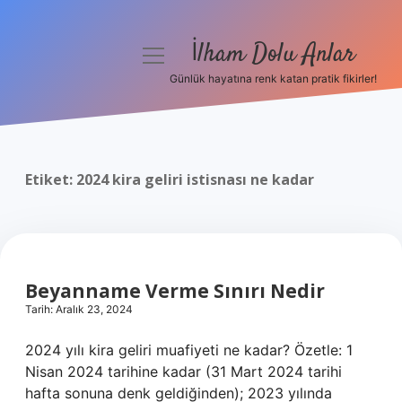
İlham Dolu Anlar
menüyü
aç
Günlük hayatına renk katan pratik fikirler!
Anasayfa
Gizlilik Politikası
Etiket:
2024 kira geliri istisnası ne kadar
Yasal Uyarı
Hakkımızda
Beyanname Verme Sınırı Nedir
Tarih: Aralık 23, 2024
2024 yılı kira geliri muafiyeti ne kadar? Özetle: 1
Nisan 2024 tarihine kadar (31 Mart 2024 tarihi
hafta sonuna denk geldiğinden); 2023 yılında