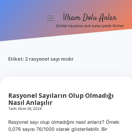
İlham Dolu Anlar
menüyü
aç
Günlük hayatına renk katan pratik fikirler!
Anasayfa
Gizlilik Politikası
Etiket:
2 rasyonel sayı mıdır
Yasal Uyarı
Hakkımızda
Rasyonel Sayıların Olup Olmadığı
Nasıl Anlaşılır
Tarih: Ekim 26, 2024
Rasyonel sayı olup olmadığını nasıl anlarız? Örnek:
0,076 sayısı 76/1000 olarak gösterilebilir. Bir