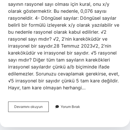
sayının rasyonel sayı olması için kural, onu x/y
olarak göstermektir. Bu nedenle, 0,076 sayısı
rasyoneldir. 4- Döngüsel sayılar: Döngüsel sayılar
belirli bir formülü izleyerek x/y olarak yazılabilir ve
bu nedenle rasyonel olarak kabul edilirler. √2
rasyonel sayı mıdır? √2, 2’nin kareköküdür ve
irrasyonel bir sayıdır.28 Temmuz 2023√2, 2’nin
kareköküdür ve irrasyonel bir sayıdır. √5 rasyonel
sayı mıdır? Diğer tüm tam sayıların karekökleri
irrasyonel sayılardır çünkü a/b biçiminde ifade
edilemezler. Sorunuzu cevaplamak gerekirse, evet,
√5 irrasyonel bir sayıdır çünkü 5 tam kare değildir.
Hayır, tam kare olmayan herhangi…
Rasyonel
Devamını okuyun
Yorum Bırak
Sayıların
Olup
Olmadığı
Nasıl