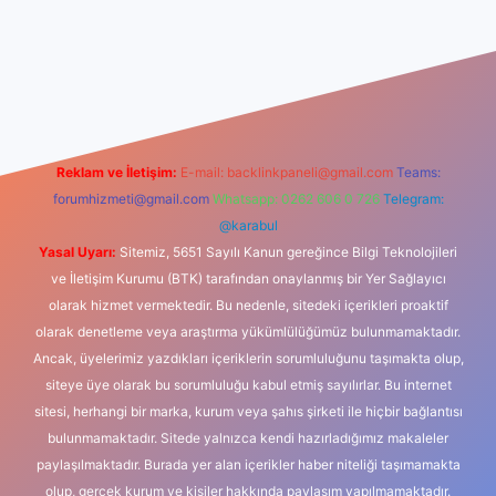
iş
Reklam ve İletişim:
E-mail:
backlinkpaneli@gmail.com
Teams:
forumhizmeti@gmail.com
Whatsapp: 0262 606 0 726
Telegram:
@karabul
Yasal Uyarı:
Sitemiz, 5651 Sayılı Kanun gereğince Bilgi Teknolojileri
ve İletişim Kurumu (BTK) tarafından onaylanmış bir Yer Sağlayıcı
olarak hizmet vermektedir. Bu nedenle, sitedeki içerikleri proaktif
olarak denetleme veya araştırma yükümlülüğümüz bulunmamaktadır.
Ancak, üyelerimiz yazdıkları içeriklerin sorumluluğunu taşımakta olup,
siteye üye olarak bu sorumluluğu kabul etmiş sayılırlar. Bu internet
sitesi, herhangi bir marka, kurum veya şahıs şirketi ile hiçbir bağlantısı
bulunmamaktadır. Sitede yalnızca kendi hazırladığımız makaleler
paylaşılmaktadır. Burada yer alan içerikler haber niteliği taşımamakta
olup, gerçek kurum ve kişiler hakkında paylaşım yapılmamaktadır.