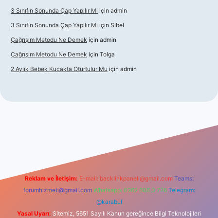
3 Sınıfın Sonunda Çap Yapılır Mı
için
admin
3 Sınıfın Sonunda Çap Yapılır Mı
için
Sibel
Çağrışım Metodu Ne Demek
için
admin
Çağrışım Metodu Ne Demek
için
Tolga
2 Aylık Bebek Kucakta Oturtulur Mu
için
admin
iş
Reklam ve İletişim:
E-mail:
backlinkpaneli@gmail.com
Teams:
forumhizmeti@gmail.com
Whatsapp: 0262 606 0 726
Telegram:
@karabul
Yasal Uyarı:
Sitemiz, 5651 Sayılı Kanun gereğince Bilgi Teknolojileri