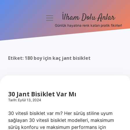
İlham Dolu Anlar
menüyü
aç
Günlük hayatına renk katan pratik fikirler!
Anasayfa
Gizlilik Politikası
Etiket:
180 boy için kaç jant bisiklet
Yasal Uyarı
Hakkımızda
30 Jant Bisiklet Var Mı
Tarih: Eylül 13, 2024
30 vitesli bisiklet var mı? Her sürüş stiline uyum
sağlayan 30 vitesli bisiklet modelleri, maksimum
sürüş konforu ve maksimum performans için