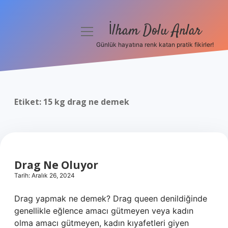
İlham Dolu Anlar
menüyü
aç
Günlük hayatına renk katan pratik fikirler!
Anasayfa
Gizlilik Politikası
Etiket:
15 kg drag ne demek
Yasal Uyarı
Hakkımızda
Drag Ne Oluyor
Tarih: Aralık 26, 2024
Drag yapmak ne demek? Drag queen denildiğinde
genellikle eğlence amacı gütmeyen veya kadın
olma amacı gütmeyen, kadın kıyafetleri giyen