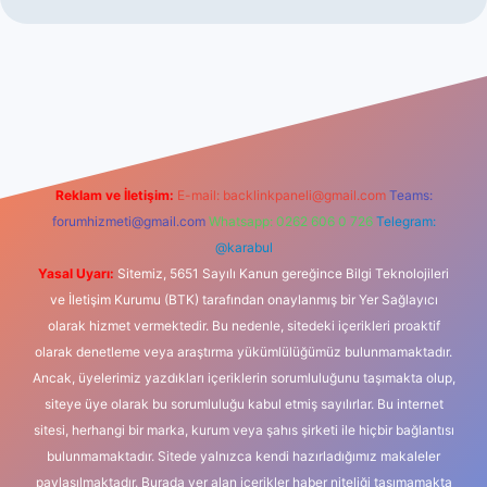
iş
Reklam ve İletişim:
E-mail:
backlinkpaneli@gmail.com
Teams:
forumhizmeti@gmail.com
Whatsapp: 0262 606 0 726
Telegram:
@karabul
Yasal Uyarı:
Sitemiz, 5651 Sayılı Kanun gereğince Bilgi Teknolojileri
ve İletişim Kurumu (BTK) tarafından onaylanmış bir Yer Sağlayıcı
olarak hizmet vermektedir. Bu nedenle, sitedeki içerikleri proaktif
olarak denetleme veya araştırma yükümlülüğümüz bulunmamaktadır.
Ancak, üyelerimiz yazdıkları içeriklerin sorumluluğunu taşımakta olup,
siteye üye olarak bu sorumluluğu kabul etmiş sayılırlar. Bu internet
sitesi, herhangi bir marka, kurum veya şahıs şirketi ile hiçbir bağlantısı
bulunmamaktadır. Sitede yalnızca kendi hazırladığımız makaleler
paylaşılmaktadır. Burada yer alan içerikler haber niteliği taşımamakta