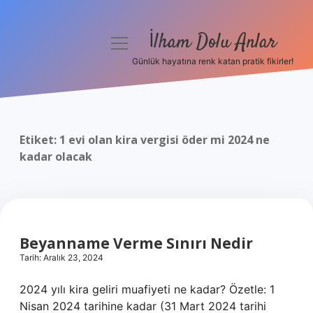
İlham Dolu Anlar
menüyü
aç
Günlük hayatına renk katan pratik fikirler!
Anasayfa
Gizlilik Politikası
Etiket:
1 evi olan kira vergisi öder mi 2024 ne
Yasal Uyarı
kadar olacak
Hakkımızda
Beyanname Verme Sınırı Nedir
Tarih: Aralık 23, 2024
2024 yılı kira geliri muafiyeti ne kadar? Özetle: 1
Nisan 2024 tarihine kadar (31 Mart 2024 tarihi