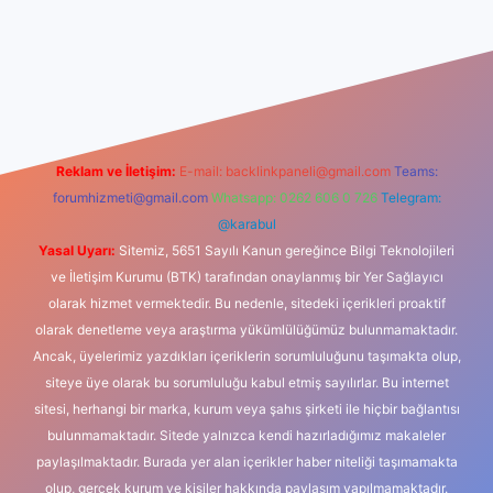
riş
Reklam ve İletişim:
E-mail:
backlinkpaneli@gmail.com
Teams:
forumhizmeti@gmail.com
Whatsapp: 0262 606 0 726
Telegram:
@karabul
Yasal Uyarı:
Sitemiz, 5651 Sayılı Kanun gereğince Bilgi Teknolojileri
ve İletişim Kurumu (BTK) tarafından onaylanmış bir Yer Sağlayıcı
olarak hizmet vermektedir. Bu nedenle, sitedeki içerikleri proaktif
olarak denetleme veya araştırma yükümlülüğümüz bulunmamaktadır.
Ancak, üyelerimiz yazdıkları içeriklerin sorumluluğunu taşımakta olup,
siteye üye olarak bu sorumluluğu kabul etmiş sayılırlar. Bu internet
sitesi, herhangi bir marka, kurum veya şahıs şirketi ile hiçbir bağlantısı
bulunmamaktadır. Sitede yalnızca kendi hazırladığımız makaleler
paylaşılmaktadır. Burada yer alan içerikler haber niteliği taşımamakta
olup, gerçek kurum ve kişiler hakkında paylaşım yapılmamaktadır.